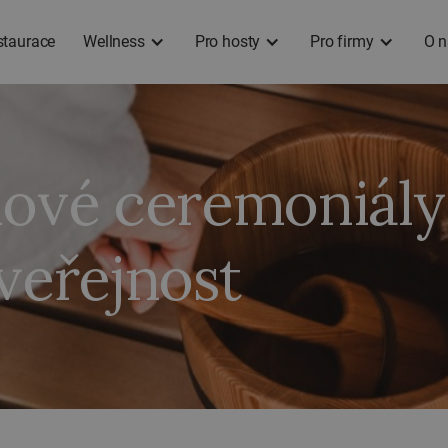
staurace
Wellness
Pro hosty
Pro firmy
O n
nové ceremoniály
veřejnost