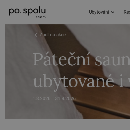
Ubytování
Re
Zpět na akce
Páteční sau
ubytované i 
1.8.2026
-
31.8.2026