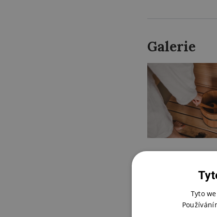
Galerie
Tyt
Tyto we
Používání