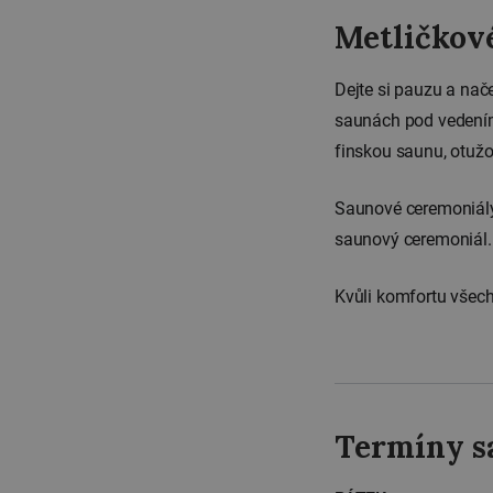
Metličkov
Dejte si pauzu a nač
saunách pod vedením
finskou saunu, otužov
Saunové ceremoniály 
saunový ceremoniál.
Kvůli komfortu všech
Termíny s