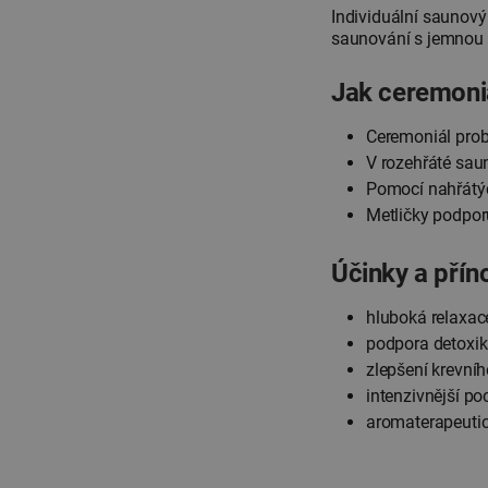
Individuální saunový
saunování s jemnou m
Jak ceremoni
Ceremoniál prob
V rozehřáté saun
Pomocí nahřátých
Metličky podporu
Účinky a přín
hluboká relaxace
podpora detoxi
zlepšení krevníh
intenzivnější po
aromaterapeutic