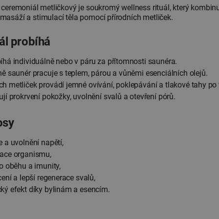
 ceremoniál metličkový je soukromý wellness rituál, který kombinu
asáží a stimulací těla pomocí přírodních metliček.
ál probíhá
íhá individuálně nebo v páru za přítomnosti saunéra.
ě saunér pracuje s teplem, párou a vůněmi esenciálních olejů.
 metliček provádí jemné ovívání, poklepávání a tlakové tahy po t
jí prokrvení pokožky, uvolnění svalů a otevření pórů.
osy
 a uvolnění napětí,
kace organismu,
o oběhu a imunity,
cení a lepší regenerace svalů,
ký efekt díky bylinám a esencím.