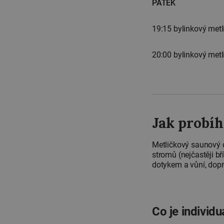
PÁTEK
19:15 bylinkový metl
20:00 bylinkový metl
Jak probí
Metličkový saunový c
stromů (nejčastěji bř
dotykem a vůní, dop
Co je individ