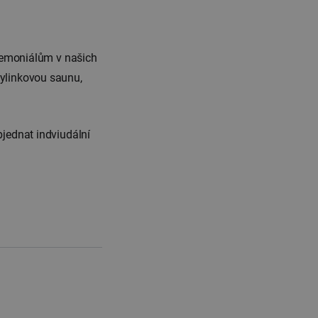
eremoniálům v našich
bylinkovou saunu,
bjednat indviudální