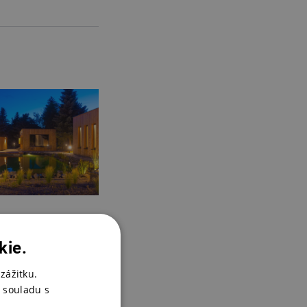
kie.
zážitku.
 souladu s