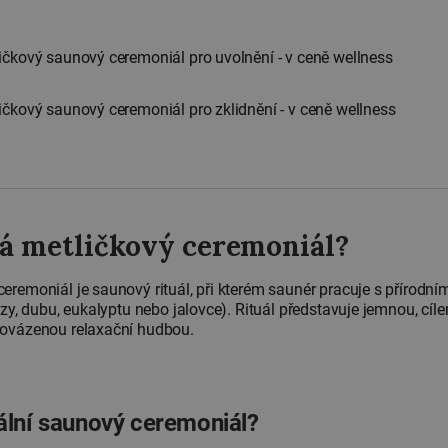
ičkový saunový ceremoniál pro uvolnění - v ceně wellness
ičkový saunový ceremoniál pro zklidnění - v ceně wellness
há metličkový ceremoniál?
eremoniál je saunový rituál, při kterém saunér pracuje s přírodním
ízy, dubu, eukalyptu nebo jalovce). Rituál představuje jemnou, cíle
rovázenou relaxační hudbou.
uální saunový ceremoniál?