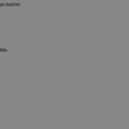
je tradiční
ěle.