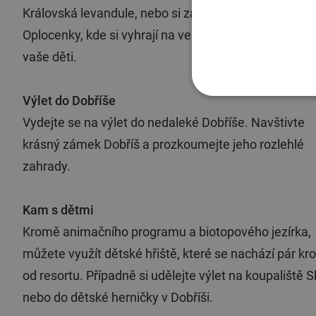
Královská levandule, nebo si zajeďte na tenis do
Oplocenky, kde si vyhrají na velkém dřevěném hřišti i
vaše děti.
Výlet do Dobříše
Vydejte se na výlet do nedaleké Dobříše. Navštivte
krásný zámek Dobříš a prozkoumejte jeho rozlehlé
zahrady.
Kam s dětmi
Kromě animačního programu a biotopového jezírka,
můžete využít dětské hřiště, které se nachází pár kr
od resortu. Případně si udělejte výlet na koupaliště S
nebo do dětské herničky v Dobříši.