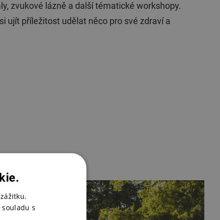
y, zvukové lázně a další tématické workshopy.
 ujít příležitost udělat něco pro své zdraví a
kie.
zážitku.
 souladu s