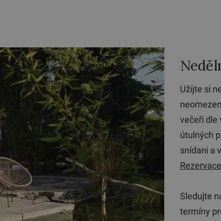
Neděln
Užijte si 
neomezený
večeři dle
útulných p
snídani a 
Rezervace
Sledujte n
termíny pr