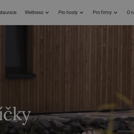
staurace
Wellness
Pro hosty
Pro firmy
O n
íčky