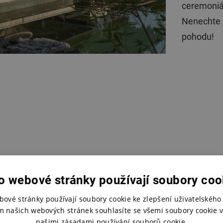
ceremoniál
Nenechte si
pohodu!
o webové stránky používají soubory coo
bové stránky používají soubory cookie ke zlepšení uživatelského 
Knín,
m našich webových stránek souhlasíte se všemi soubory cookie v
našimi zásadami používání souborů cookie.