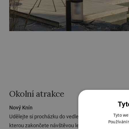
Okolní atrakce
Tyt
Nový Knín
Tyto we
Udělejte si procházku do vedlejšího městečka Nový 
Používání
kterou zakončete návštěvou levandulové farmy