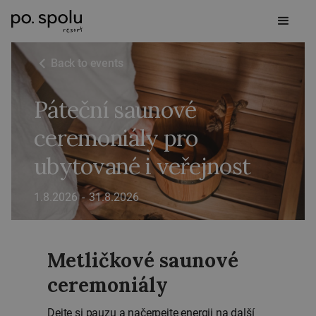
Back to events
Páteční saunové
ceremoniály pro
ubytované i veřejnost
1.8.2026
-
31.8.2026
Metličkové saunové
ceremoniály
Dejte si pauzu a načerpejte energii na další