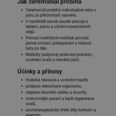
Jak ceremoniál probíhá
Ceremoniál probíhá individuálně nebo v
páru za přítomnosti saunéra.
V rozehřáté sauně saunér pracuje s
teplem, párou a vůněmi esenciálních
olejů.
Pomocí nahřátých metliček provádí
jemné ovívání, poklepávání a tlakové
tahy po těle.
Metličky podporují prokrvení pokožky,
uvolnění svalů a otevření pórů.
Účinky a přínosy
hluboká relaxace a uvolnění napětí,
podpora detoxikace organismu,
zlepšení krevního oběhu a imunity,
intenzivnější pocení a lepší regenerace
svalů,
aromaterapeutický efekt díky bylinám a
esencím.