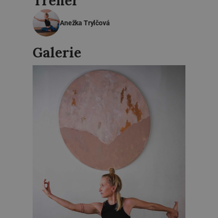
Trenér
Anežka Trylčová
Galerie