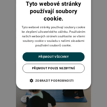
Tyto webové stránky
používají soubory
cookie.
Tyto webové stránky používají soubory cookie
ke zlepšení uživatelského zážitku. Používáním
našich webových stránek souhlasíte se všemi
soubory cookie v souladu s našimi zásadami
používání souborů cookie.
PŘIJMOUT VŠECHNY
PŘIJMOUT POUZE NEZBYTNÉ
ZOBRAZIT PODROBNOSTI