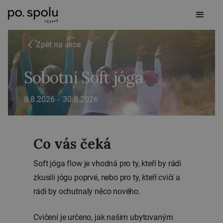
Zpět na akce
Sobotní Soft jóga
8.8.2026
-
30.8.2026
Co vás čeká
Soft jóga flow je vhodná pro ty, kteří by rádi
zkusili jógu poprvé, nebo pro ty, kteří cvičí a
rádi by ochutnaly něco nového.
Cvičení je určeno, jak našim ubytovaným