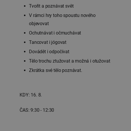
Tvořit a poznávat svět
V rámci hry toho spoustu nového
objevovat
Ochutnávat i očmuchávat
Tancovat i jógovat
Dovádět i odpočívat
Tělo trochu ztužovat a možná i otužovat
Zkrátka své tělo poznávat.
KDY: 16. 8.
ČAS: 9:30 - 12:30