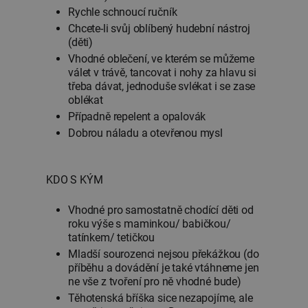
Rychle schnoucí ručník
Chcete-li svůj oblíbený hudební nástroj
(děti)
Vhodné oblečení, ve kterém se můžeme
válet v trávě, tancovat i nohy za hlavu si
třeba dávat, jednoduše svlékat i se zase
oblékat
Případně repelent a opalovák
Dobrou náladu a otevřenou mysl
KDO S KÝM
Vhodné pro samostatně chodící děti od
roku výše s maminkou/ babičkou/
tatínkem/ tetičkou
Mladší sourozenci nejsou překážkou (do
příběhu a dovádění je také vtáhneme jen
ne vše z tvoření pro ně vhodné bude)
Těhotenská bříška sice nezapojíme, ale