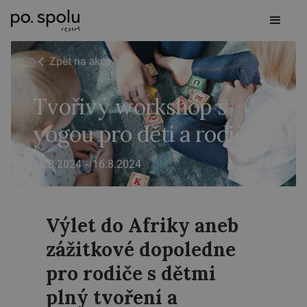
Zpět na akce
Tvořivý workshop s
yogou pro děti a rodiče
16.8.2024
-
16.8.2024
Výlet do Afriky aneb
zážitkové dopoledne
pro rodiče s dětmi
plný tvoření a