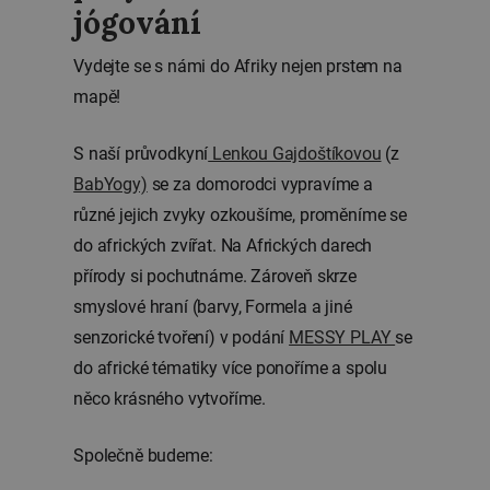
jógování
Vydejte se s námi do Afriky nejen prstem na
mapě!
S naší průvodkyní
Lenkou Gajdoštíkovou
(z
BabYogy)
se za domorodci vypravíme a
různé jejich zvyky ozkoušíme, proměníme se
do afrických zvířat. Na Afrických darech
přírody si pochutnáme. Zároveň skrze
smyslové hraní (barvy, Formela a jiné
senzorické tvoření) v podání
MESSY PLAY
se
do africké tématiky více ponoříme a spolu
něco krásného vytvoříme.
Společně budeme: