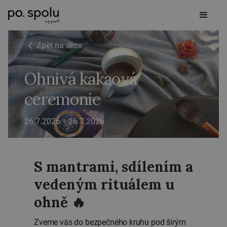
Zpět na akce
Ohnivá kakaová
ceremonie
26.7.2026
-
26.7.2026
S mantrami, sdílením a
vedeným rituálem u
ohně 🔥
Zveme vás do bezpečného kruhu pod širým