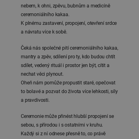
nebem, k ohni, zpěvu, bubnům a medicíně
ceremoniálního kakaa.
K plnému zastavení, propojení, otevření srdce
a návratu více k sobě.
Čeká nás společné pití ceremoniálního kakaa,
mantry a zpěv, sdílení pro ty, kdo budou chtít
sdílet, vedený rituál i prostor jen být, cítit a
nechat věci plynout.
Oheň nám pomůže propustit staré, opečovat
to bolavé a pozvat do života více lehkosti, síly
a pravdivosti.
Ceremonie může přinést hlubší propojení se
sebou, s přírodou i s ostatními v kruhu.
Každý si z ní odnese přesně to, co právě