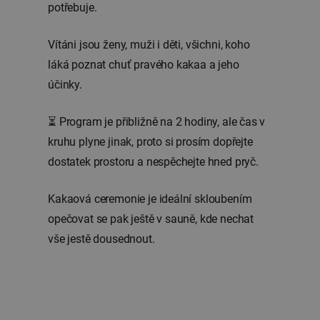
potřebuje.
Vítáni jsou ženy, muži i děti, všichni, koho
láká poznat chuť pravého kakaa a jeho
účinky.
⏳ Program je přibližně na 2 hodiny, ale čas v
kruhu plyne jinak, proto si prosím dopřejte
dostatek prostoru a nespěchejte hned pryč.
Kakaová ceremonie je ideální skloubením
opečovat se pak ještě v sauně, kde nechat
vše jestě dousednout.