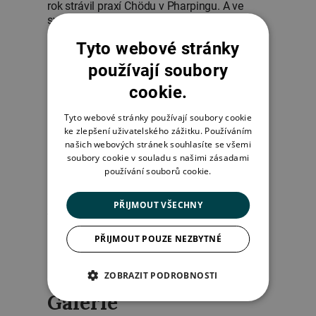
rok strávil praxí Chödu v Pharpingu. A ve
svých osmnácti letech zde započal tříletý
retreat pod vedením Maniwy Sheraba
Tyto webové stránky
Gjalcchena Rinpocheho. Poté začal cestovat
a vyučovat v Evropě a Severní Americe.
používají soubory
Následně dokončil bakalářský titul v oboru
cookie.
Filmová a mediální produkce v Kanadě.
Tyto webové stránky používají soubory cookie
Rinpočhe nyní dělí svůj čas mezi osobní
ke zlepšení uživatelského zážitku. Používáním
meditační retreat a výuku v Asii a Evropě. V
našich webových stránek souhlasíte se všemi
současné době také dohlíží na klášter Karma
soubory cookie v souladu s našimi zásadami
Kagjü ve Swayambhu.
používání souborů cookie.
Pro více informací prosím navštivte
PŘIJMOUT VŠECHNY
https://www.sabchu.org
PŘIJMOUT POUZE NEZBYTNÉ
ZOBRAZIT PODROBNOSTI
Galerie