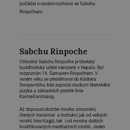
požádat o osobní rozhovor se Sabchu
Rinpočhem.
Sabchu Rinpoche
Ctihodný Sabchu Rinpočhe je tibetský
buddhistický učitel narozený v Nepálu. Byl
rozpoznán 14. Šamarem Rinpočhem. V
raném věku se přestěhoval do kláštera
Swayambhu, kde započal studium tibetského
jazyka a základních praktik linie
KarmaKamtsang.
Až doposud obdržel mnoho zmocnění,
čtených transmisí a instrukcí jak od velkých
mistrů linie Kagjü, tak i od mnoha dalších
kvalifikovaných meditačních mistrů. Jeden