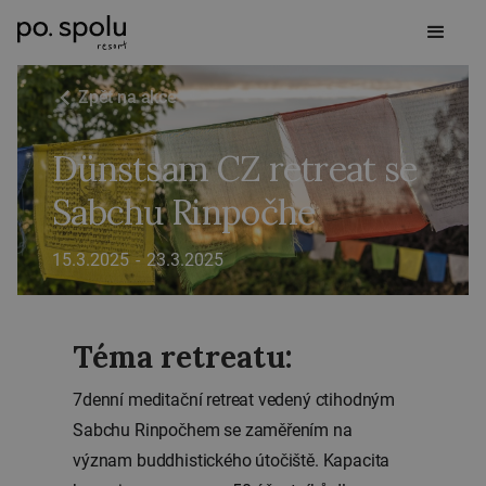
Zpět na akce
Dünstsam CZ retreat se
Sabchu Rinpočhe
15.3.2025
-
23.3.2025
Téma retreatu:
7denní meditační retreat vedený ctihodným
Sabchu Rinpočhem se zaměřením na
význam buddhistického útočiště. Kapacita