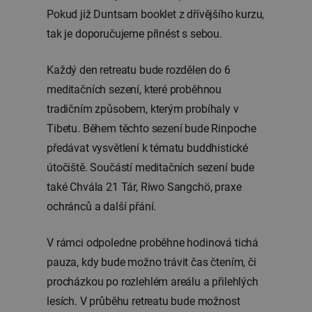
Pokud již Duntsam booklet z dřívějšího kurzu,
tak je doporučujeme přinést s sebou.
Každý den retreatu bude rozdělen do 6
meditačních sezení, které proběhnou
tradičním způsobem, kterým probíhaly v
Tibetu. Během těchto sezení bude Rinpoche
předávat vysvětlení k tématu buddhistické
útočiště. Součástí meditačních sezení bude
také Chvála 21 Tár, Riwo Sangchö, praxe
ochránců a další přání.
V rámci odpoledne proběhne hodinová tichá
pauza, kdy bude možno trávit čas čtením, či
procházkou po rozlehlém areálu a přilehlých
lesích. V průběhu retreatu bude možnost