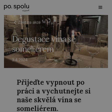
Zpět na akce
Degustace vína se
someliérem
3.4.2024
Přijeďte vypnout po
práci a vychutnejte si
naše skvělá vína se
someliérem.