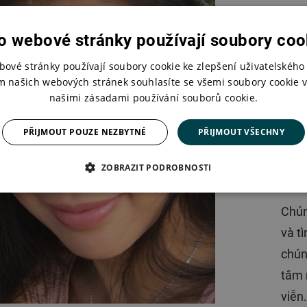
Và đ
o webové stránky používají soubory coo
nha
cửa 
bové stránky používají soubory cookie ke zlepšení uživatelského 
m našich webových stránek souhlasíte se všemi soubory cookie v
ngưỡ
našimi zásadami používání souborů cookie.
ngườ
làm d
PŘIJMOUT POUZE NEZBYTNÉ
PŘIJMOUT VŠECHNY
được
ZOBRAZIT PODROBNOSTI
viên
Chún
và t
chún
tâm 
viễn