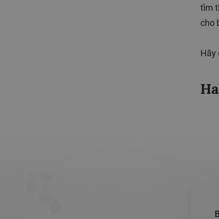
tìm t
cho 
Hãy 
Ha
B