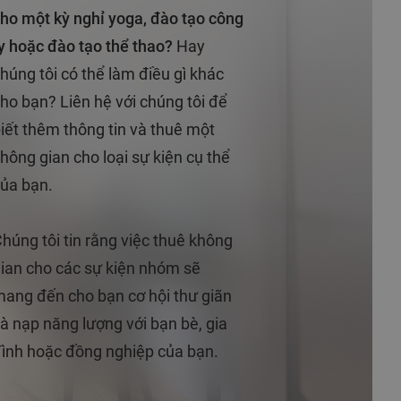
ho một kỳ nghỉ yoga, đào tạo công
y hoặc đào tạo thể thao?
Hay
húng tôi có thể làm điều gì khác
ho bạn? Liên hệ với chúng tôi để
iết thêm thông tin và thuê một
hông gian cho loại sự kiện cụ thể
ủa bạn.
húng tôi tin rằng việc thuê không
ian cho các sự kiện nhóm sẽ
ang đến cho bạn cơ hội thư giãn
à nạp năng lượng với bạn bè, gia
ình hoặc đồng nghiệp của bạn.