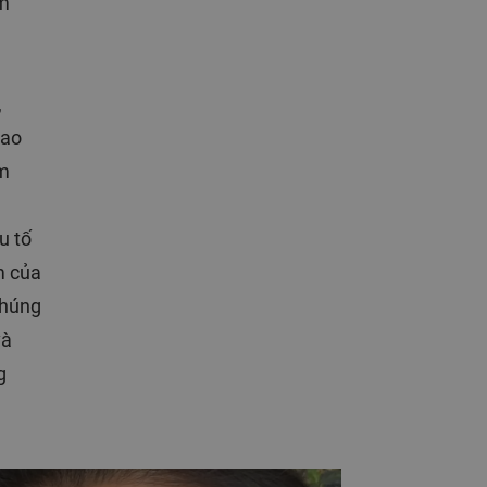
àm
,
bao
ảm
u tố
m của
 chúng
và
g