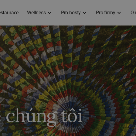
staurace
Wellness
Pro hosty
Pro firmy
O 
ề chúng tôi