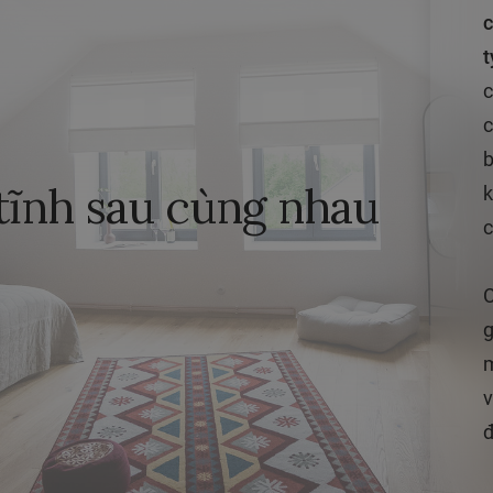
c
t
c
c
b
tĩnh sau cùng nhau
k
c
C
g
m
v
đ