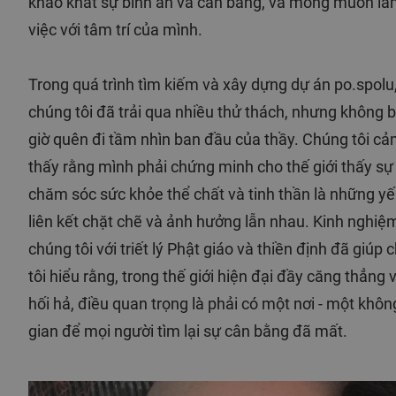
khao khát sự bình an và cân bằng, và mong muốn l
việc với tâm trí của mình.
Trong quá trình tìm kiếm và xây dựng dự án po.spolu
chúng tôi đã trải qua nhiều thử thách, nhưng không 
giờ quên đi tầm nhìn ban đầu của thầy. Chúng tôi c
thấy rằng mình phải chứng minh cho thế giới thấy sự
chăm sóc sức khỏe thể chất và tinh thần là những yế
liên kết chặt chẽ và ảnh hưởng lẫn nhau. Kinh nghiệ
chúng tôi với triết lý Phật giáo và thiền định đã giúp
tôi hiểu rằng, trong thế giới hiện đại đầy căng thẳng 
hối hả, điều quan trọng là phải có một nơi - một khôn
gian để mọi người tìm lại sự cân bằng đã mất.