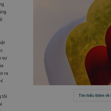
ng
húng
ất
hật
ác
h sự
ủa
ận ra
hỉ
g
Tìm hiểu thêm về 
 tôi
i