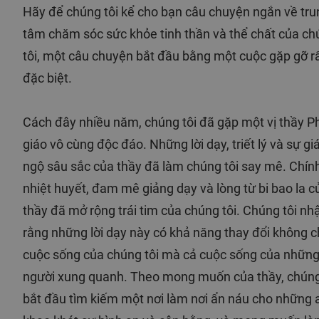
Hãy để chúng tôi kể cho bạn câu chuyện ngắn về tru
tâm chăm sóc sức khỏe tinh thần và thể chất của c
tôi, một câu chuyện bắt đầu bằng một cuộc gặp gỡ r
đặc biệt.
Cách đây nhiều năm, chúng tôi đã gặp một vị thầy P
giáo vô cùng độc đáo. Những lời dạy, triết lý và sự gi
ngộ sâu sắc của thầy đã làm chúng tôi say mê. Chín
nhiệt huyết, đam mê giảng dạy và lòng từ bi bao la c
thầy đã mở rộng trái tim của chúng tôi. Chúng tôi nh
rằng những lời dạy này có khả năng thay đổi không c
cuộc sống của chúng tôi mà cả cuộc sống của nhữn
người xung quanh. Theo mong muốn của thầy, chúng
bắt đầu tìm kiếm một nơi làm nơi ẩn náu cho những a