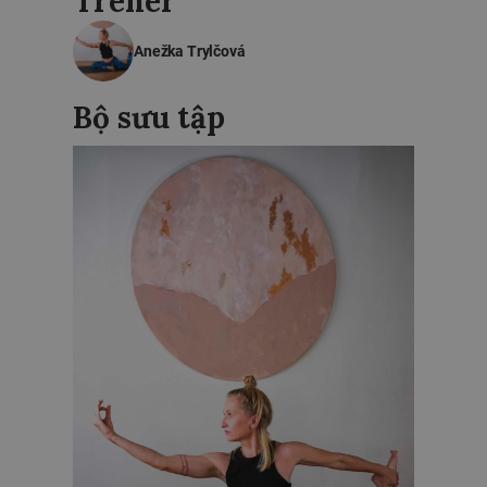
Trenér
Anežka Trylčová
Bộ sưu tập