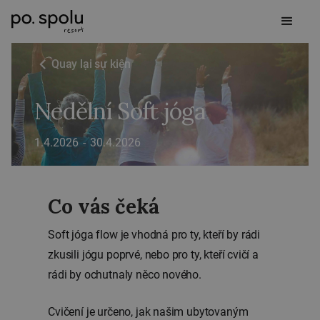
Quay lại sự kiện
Nedělní Soft jóga
1.4.2026
-
30.4.2026
Co vás čeká
Soft jóga flow je vhodná pro ty, kteří by rádi
zkusili jógu poprvé, nebo pro ty, kteří cvičí a
rádi by ochutnaly něco nového.
Cvičení je určeno, jak našim ubytovaným