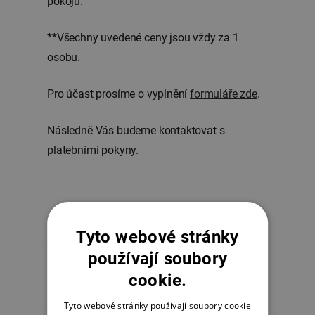
pokojů.
**Všechny uvedené ceny jsou vždy za 1
osobu.
Pro účast prosíme o vyplnění
formuláře zde
.
Následně Vás budeme kontaktovat s
platebními pokyny.
Tyto webové stránky
používají soubory
O Sabchu Rinpočhem
cookie.
Tyto webové stránky používají soubory cookie
Ctihodný Sabchu Rinpočhe je tibetský