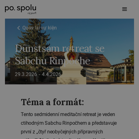
Quay lại sự kiện
Dünstsam retreat se
Sabchu Rinpoche
29.3.2026
-
4.4.2026
Téma a formát:
Tento sedmidenní meditační retreat je veden
ctihodným Sabchu Rinpočhem a představuje
první z „čtyř neobyčejných přípravných