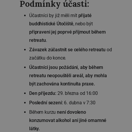
Podmínky účasti:
Účastníci by již měli mít
přijaté
buddhistické Útočiště
, nebo být
připraveni jej poprvé přijmout během
retreatu
.
Závazek zúčastnit se celého retreatu
od
začátku do konce.
Účastníci jsou požádáni, aby během
retreatu neopouštěli areál, aby mohla
být zachována kontinuita praxe.
Den příjezdu:
29. března od 16:00
Poslední sezení:
6. dubna v 7:30
Během kurzu
není dovoleno
konzumovat alkohol ani jiné omamné
látky.