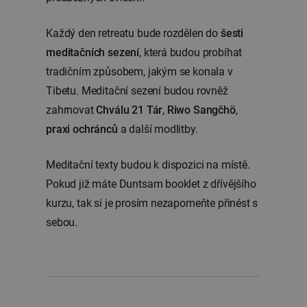
Každý den retreatu bude rozdělen do
šesti
meditačních sezení
, která budou probíhat
tradičním způsobem, jakým se konala v
Tibetu. Meditační sezení budou rovněž
zahrnovat
Chválu 21 Tár
,
Riwo Sangčhö
,
praxi ochránců
a další modlitby.
Meditační texty budou k dispozici na místě.
Pokud již máte Duntsam booklet z dřívějšího
kurzu, tak si je prosím nezapomeňte přinést s
sebou.