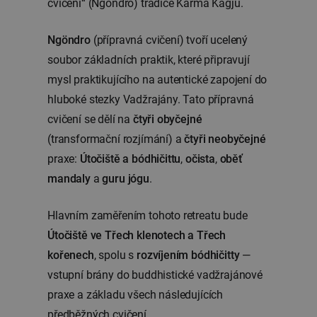
cvičení“ (Ngöndro) tradice Karma Kagjü.
Ngöndro
(přípravná cvičení) tvoří ucelený
soubor základních praktik, které připravují
mysl praktikujícího na autentické zapojení do
hluboké stezky Vadžrajány. Tato přípravná
cvičení se dělí na
čtyři obyčejné
(transformační rozjímání) a
čtyři neobyčejné
praxe:
Útočiště a bódhičittu
,
očista
,
oběť
mandaly
a
guru jógu
.
Hlavním zaměřením tohoto retreatu bude
Útočiště ve Třech klenotech a Třech
kořenech
, spolu s
rozvíjením bódhičitty
—
vstupní brány do buddhistické vadžrajánové
praxe a základu všech následujících
předběžných cvičení.