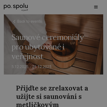
Back to events
Saunové ceremoniály
pro ubytované i
veřejnost
5.12.2025
-
26.12.2025
Přijďte se zrelaxovat a
užijte si saunování s
metličkovým