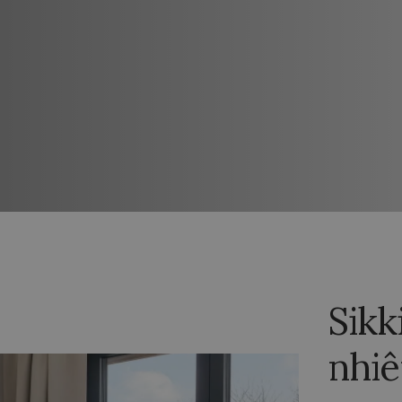
Sikk
nhiê