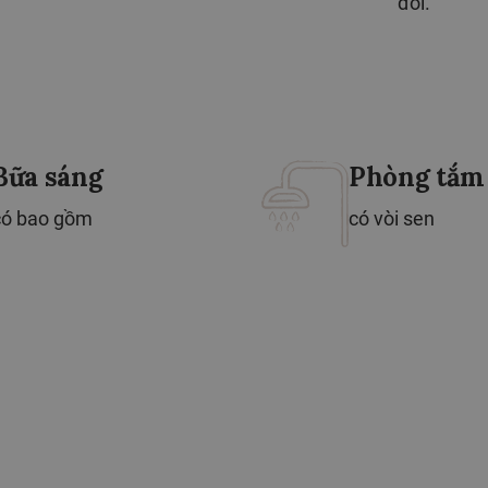
đối.
Bữa sáng
Phòng tắm
có bao gồm
có vòi sen