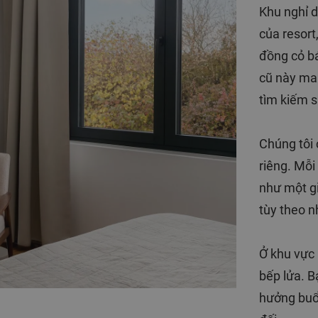
Khu nghỉ d
của resort
đồng cỏ bá
cũ này ma
tìm kiếm s
Chúng tôi
riêng. Mỗi
như một gi
tùy theo n
Ở khu vực 
bếp lửa. B
hưởng buổi 