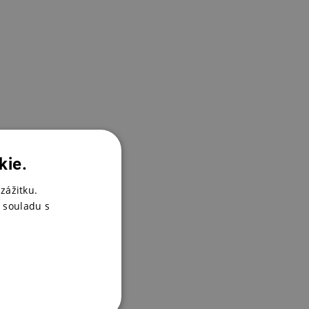
kie.
zážitku.
 souladu s