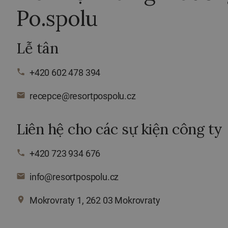
Po.spolu
Lễ tân
phone
+420 602 478 394
email
recepce@resortpospolu.cz
Liên hệ cho các sự kiện công ty
phone
+420 723 934 676
email
info@resortpospolu.cz
place
Mokrovraty 1, 262 03 Mokrovraty