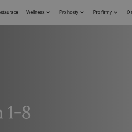
staurace
Wellness
Pro hosty
Pro firmy
O 
 1-8