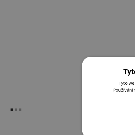
Tyt
Tyto we
Používání