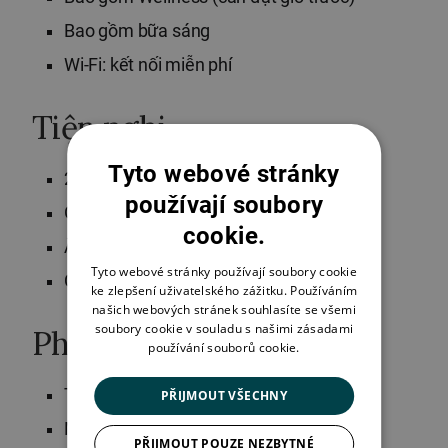
Bao gồm bữa sáng
Wi-Fi: kết nối miễn phí
Tiện nghi
Tyto webové stránky
2x Giường đôi
používají soubory
Ghế sofa
cookie.
Ấm đun nước và trà
Tyto webové stránky používají soubory cookie
Cũi trẻ em theo yêu cầu
ke zlepšení uživatelského zážitku. Používáním
našich webových stránek souhlasíte se všemi
soubory cookie v souladu s našimi zásadami
Phòng tắm
používání souborů cookie.
Tắm đứng & vòi hoa sen
PŘIJMOUT VŠECHNY
Máy sấy tóc
PŘIJMOUT POUZE NEZBYTNÉ