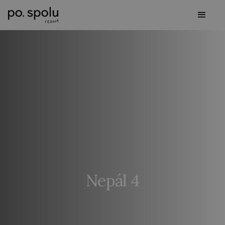
Nepál 4