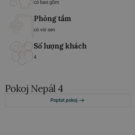
có bao gồm
Phòng tắm
có vòi sen
Số lượng khách
4
Pokoj Nepál 4
Poptat pokoj
east