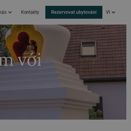
nás
Kontakty
Rezervovat ubytování
VI
am với