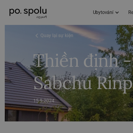
Ubytování
Re
Quay lại sự kiện
Thiền định 
Sabchu Rin
15.9.2024