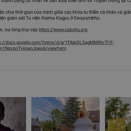
 thành bằng cử nhân về Sản xuất Điện ảnh và Truyền thông tại 
n chia thời gian của mình giữa các khóa tu thiền cá nhân và giả
hiện giám sát Tu viện Karma Kagyu ở Swayambhu.
n, vui lòng truy cập
https://www.sabchu.org
s://docs.google.com/forms/d/e/1FAIpQLSegMM9lv7I1F-
m1NsvpnTyijgenJoeoA/viewform