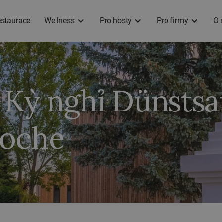
staurace
Wellness
Pro hosty
Pro firmy
O 
- Kỳ nghỉ Dünsts
poche