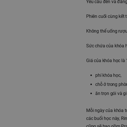
Yêu cầu đến và đăng 
Phiên cuối cùng kết 
Không thể uống rượu
Sức chứa của khóa họ
Giá của khóa học là
phí khóa học,
chỗ ở trong phò
ăn trọn gói và gi
Mỗi ngày của khóa tu
các buổi học này, Rin
cũng sẽ bao gồm Pra