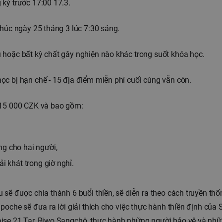
ký trước 17:00 17.3.
thúc ngày 25 tháng 3 lúc 7:30 sáng.
 hoặc bất kỳ chất gây nghiện nào khác trong suốt khóa học.
c bị hạn chế - 15 địa điểm miễn phí cuối cùng vẫn còn.
 15 000 CZK và bao gồm:
ng cho hai người,
ải khát trong giờ nghỉ.
 sẽ được chia thành 6 buổi thiền, sẽ diễn ra theo cách truyền th
poche sẽ đưa ra lời giải thích cho việc thực hành thiền định của 
ise 21 Tar, Riwo Sangchö, thực hành những người bảo vệ và nhữ