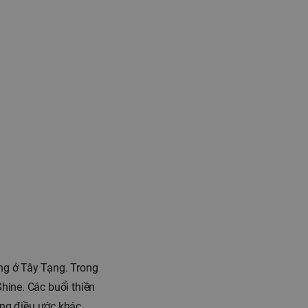
ống ở Tây Tạng. Trong
Shine. Các buổi thiền
ng điều ước khác.