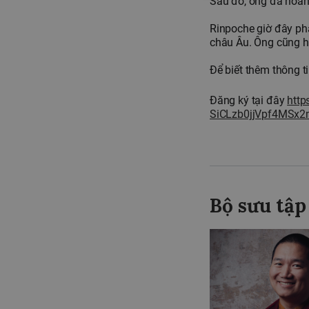
Sau đó, ông đã hoàn
Rinpoche giờ đây phâ
châu Âu. Ông cũng 
Để biết thêm thông ti
Đăng ký tại đây
http
SiCLzb0jjVpf4MSx2
Bộ sưu tập