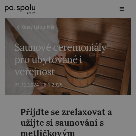
Quay lại sự kiện
Saunové ceremoniály
pro ubytované i
veřejnost
31.12.2024
-
8.1.2025
Přijďte se zrelaxovat a
užijte si saunování s
metličkovým