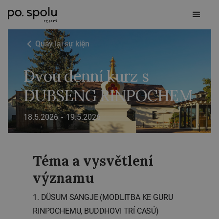
Quay lại sự kiện
Dvou denní kurz s
DUBSENG RINPOCHEM
18.5.2026
-
19.5.2026
Téma a vysvětlení
významu
1. DÜSUM SANGJE (MODLITBA KE GURU
RINPOCHEMU, BUDDHOVI TRÍ CASÚ)